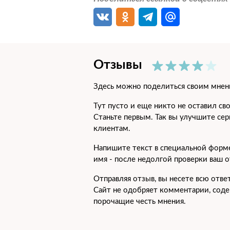
Комплекс (окрашивание, стрижк
Стрижки для мужчин
Отзывы
Бритье щетины
Здесь можно поделиться своим мнен
Детская стрижка
Тут пусто и еще никто не оставил св
Станьте первым. Так вы улучшите се
Стрижка мужская машинкой с 
клиентам.
Напишите текст в специальной форме
Стрижка мужская
имя - после недолгой проверки ваш 
Мужская стрижка ножницами
Отправляя отзыв, вы несете всю ответ
Сайт не одобряет комментарии, соде
порочащие честь мнения.
Классическая стрижка ножница