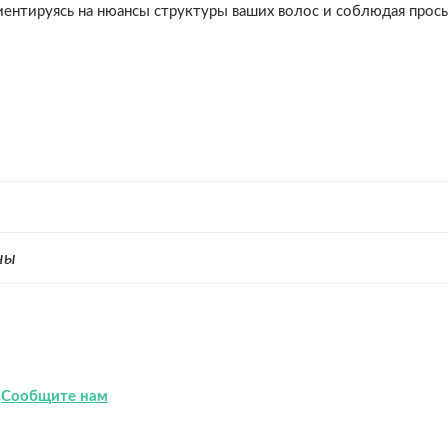
риентируясь на нюансы структуры ваших волос и соблюдая прос
ны
?
Сообщите нам
а) на средней длинны волосы