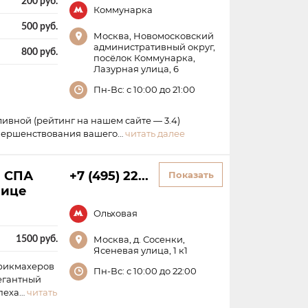
200 руб.
Коммунарка
500 руб.
Москва, Новомосковский
административный округ,
800 руб.
посёлок Коммунарка,
Лазурная улица, 6
Пн-Вс: с 10:00 до 21:00
ивной (рейтинг на нашем сайте — 3.4)
овершенствования вашего…
читать далее
и СПА
+7 (495) 22...
Показать
лице
Ольховая
1500 руб.
Москва, д. Сосенки,
Ясеневая улица, 1 к1
арикмахеров
Пн-Вс: с 10:00 до 22:00
легантный
спеха…
читать