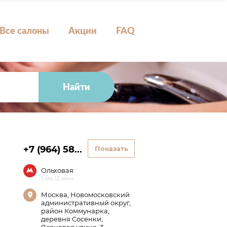
Все салоны
Акции
FAQ
Найти
+7 (964) 58...
Показать
Ольховая
1 км, 12 мин
Москва, Новомосковский
административный округ,
район Коммунарка,
деревня Сосенки,