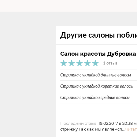
Стрижки для детей
Детская стрижка для девочек н
Другие салоны побл
Стрижка для девочек на длинны
Салон красоты Дубровк
1 отзыв
Стрижка с укладкой длинные волосы
Стрижка с укладкой короткие волосы
Стрижка с укладкой средние волосы
Последний отзыв:
19.02.2017 в 20:38
стрижку.Так как мы являемся…
читат