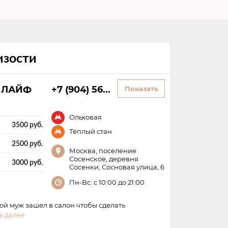
а длинные и средние волосы
изости
е и густые волосы
а ЛАЙФ
+7 (904) 56...
Показать
Ольховая
3500 руб.
Тёплый стан
2500 руб.
Москва, поселение
Сосенское, деревня
3000 руб.
Сосенки, Сосновая улица, 6
Пн-Вс: с 10:00 до 21:00
 мой муж зашел в салон чтобы сделать
ь далее