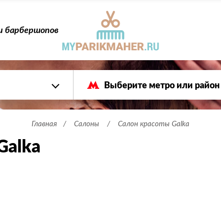
 и барбершопов
Главная
Салоны
Салон красоты Galka
Galka