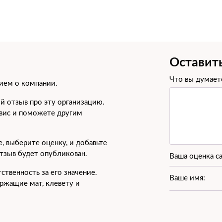
а) длинные волосы
Оставит
Что вы думаете
ием о компании.
ой отзыв про эту организацию.
рвис и поможете другим
насадкам
, выберите оценку, и добавьте
отзыв будет опубликован.
Ваша оценка с
ственность за его значение.
Ваше имя:
ржащие мат, клевету и
ми (короткие волосы)