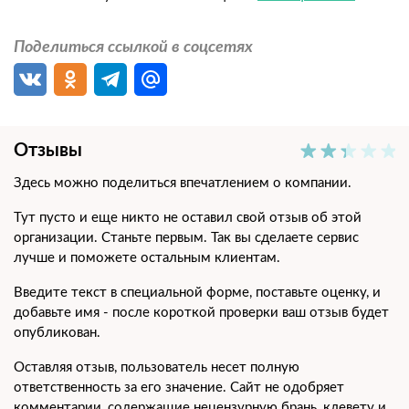
Стрижка под "ноль"
150 руб.
Поделиться ссылкой в соцсетях
Стрижка одной насадкой
200 руб.
Стрижка двумя насадками
250 руб.
Стрижка модельная
350 руб.
Отзывы
Стрижка "шапочка"
500 руб.
Здесь можно поделиться впечатлением о компании.
Тут пусто и еще никто не оставил свой отзыв об этой
Стрижка "площадка"
500 руб.
организации. Станьте первым. Так вы сделаете сервис
лучше и поможете остальным клиентам.
Стрижка "креативная"
500 руб.
Введите текст в специальной форме, поставьте оценку, и
добавьте имя - после короткой проверки ваш отзыв будет
Детский зал (девочки)
опубликован.
Оставляя отзыв, пользователь несет полную
Стрижка с сушкой по форме
350 руб.
ответственность за его значение. Сайт не одобряет
комментарии, содержащие нецензурную брань, клевету и